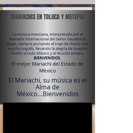
MARIACHIS EN TOLUCA Y METEPEC
La música mexicana, interpretada por el
Mariachi Internacional del Señor Gaudencio
Rojas, siempre portando el traje de charro con
mucho orgullo, llevando la alegría de nuestro
Folclor a todo México y el Mundo entero.
BIENVENIDOS.
El mejor Mariachi del Estado de
Mèxico
El Mariachi, su música es el
Alma de
México...Bienvenidos