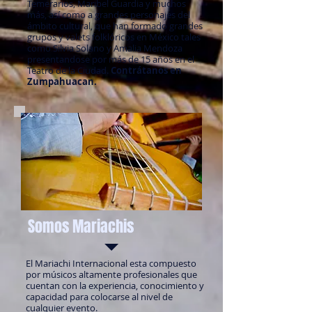
Temerarios, Maribel Guardia y muchos
más, así como a grandes personajes del
ámbito cultural, que han formado grandes
grupos y valets folklóricos en México tales
como Silvia Solano y Amalia Mendoza
presentandose por más de 15 años en el
Teatro de la Ciudad.
Contrátanos en
Zumpahuacan.
Somos Mariachis
El Mariachi Internacional esta compuesto
por músicos altamente profesionales que
cuentan con la experiencia, conocimiento y
capacidad para colocarse al nivel de
cualquier evento.