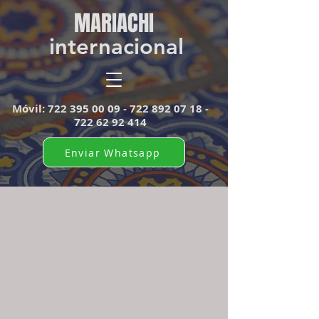
MARIACHI​
internacional
Móvil:
722 395 00 09 - 722 892
07 18 -
722 62 92 414
Enviar Whatsapp