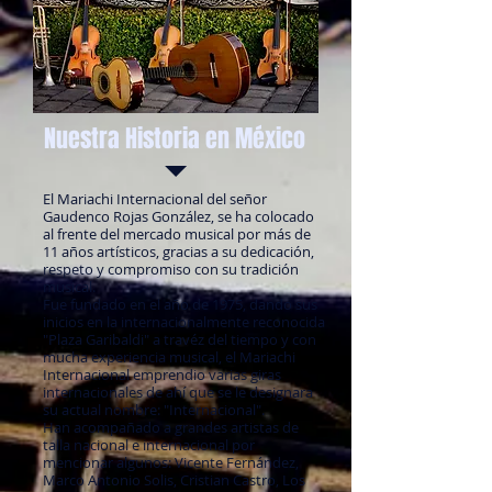
Nuestra Historia en México
El Mariachi Internacional del señor
Gaudenco Rojas González, se ha colocado
al frente del mercado musical por más de
11 años artísticos, gracias a su dedicación,
respeto y compromiso con su tradición
musical.
Fue fundado en el año de 1975, dando sus
inicios en la internacionalmente reconocida
"Plaza Garibaldi" a travéz del tiempo y con
mucha experiencia musical, el Mariachi
Internacional emprendio varias giras
internacionales de ahí que se le designara
su actual nombre: "Internacional".
Han acompañado a grandes artistas de
talla nacional e internacional por
mencionar algunos: Vicente Fernández,
Marco Antonio Solis, Cristian Castro, Los