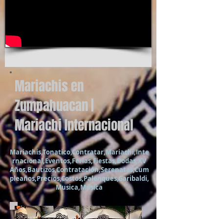
Mariachis en
Zumpahuacan |
Mariachi Internacional
Mariachis,Tonatico,Contratar,Mariachi,Inte
rnacional,Eventos,Ferias,Fiestas,Bodas,XV
Años,Bautizos,Contratación,Serenatas,Cum
pleaños,Precios,Costos,Palenques,Garibaldi,
Musica,Música