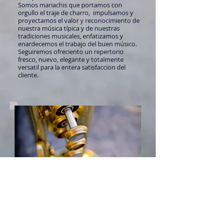
Somos mariachis que portamos con
orgullo el traje de charro, impulsamos y
proyectamos el valor y reconocimiento de
nuestra música típica y de nuestras
tradiciones musicales, enfatizamos y
enardecemos el trabajo del buen músico.
Seguiremos ofreciento un repertorio
fresco, nuevo, elegante y totalmente
versatil para la entera satisfaccion del
cliente.
Que Hacemos ?
Creamos un entorno musical de calidad en