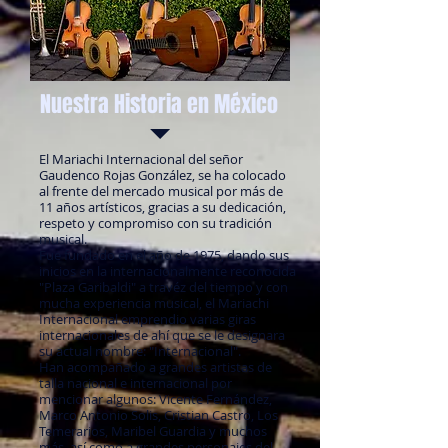
Nuestra Historia en México
El Mariachi Internacional del señor
Gaudenco Rojas González, se ha colocado
al frente del mercado musical por más de
11 años artísticos, gracias a su dedicación,
respeto y compromiso con su tradición
musical.
Fue fundado en el año de 1975, dando sus
inicios en la internacionalmente reconocida
"Plaza Garibaldi" a travéz del tiempo y con
mucha experiencia musical, el Mariachi
Internacional emprendio varias giras
internacionales de ahí que se le designara
su actual nombre: "Internacional".
Han acompañado a grandes artistas de
talla nacional e internacional por
mencionar algunos: Vicente Fernández,
Marco Antonio Solis, Cristian Castro, Los
Temerarios, Maribel Guardia y muchos
más, así como a grandes personajes del