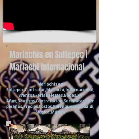
Mariachis en Sultepec |
Mariachi Internacional
Mariachis en
Sultepec,Contratar,Mariachi,Internacional,
Eventos,Ferias,Fiestas,Bodas,XV
Años,Bautizos,Contratación,Serenatas,Cum
pleaños,Precios,Costos,Palenques,Garibaldi,
Musica,Música