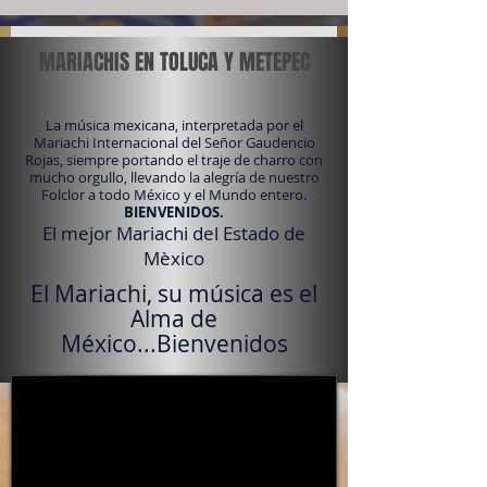
MARIACHIS EN TOLUCA Y METEPEC
La música mexicana, interpretada por el
Mariachi Internacional del Señor Gaudencio
Rojas, siempre portando el traje de charro con
mucho orgullo, llevando la alegría de nuestro
Folclor a todo México y el Mundo entero.
BIENVENIDOS.
El mejor Mariachi del Estado de
Mèxico
El Mariachi, su música es el
Alma de
México...Bienvenidos