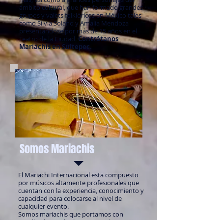
ámbito cultural, que han formado grandes
grupos y valets folklóricos en México tales
como Silvia Solano y Amalia Mendoza
presentandose por más de 15 años en el
Teatro de la Ciudad.
Contrátanos
Mariachis en Sultepec.
Somos Mariachis
El Mariachi Internacional esta compuesto
por músicos altamente profesionales que
cuentan con la experiencia, conocimiento y
capacidad para colocarse al nivel de
cualquier evento.
Somos mariachis que portamos con