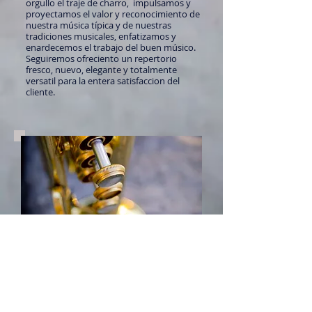
orgullo el traje de charro, impulsamos y
proyectamos el valor y reconocimiento de
nuestra música típica y de nuestras
tradiciones musicales, enfatizamos y
enardecemos el trabajo del buen músico.
Seguiremos ofreciento un repertorio
fresco, nuevo, elegante y totalmente
versatil para la entera satisfaccion del
cliente.
Que Hacemos ?
Creamos un entorno musical de calidad en
nuestras presentaciones, invitando a
nuestros público a viajar por el extenso