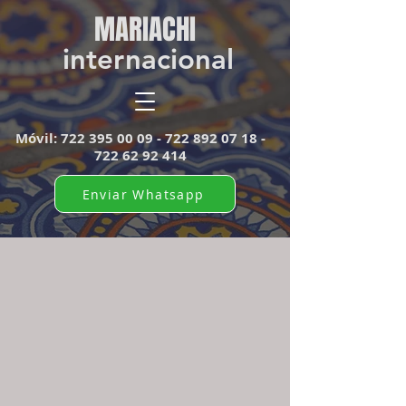
MARIACHI​
internacional
Móvil:
722 395 00 09 - 722 892
07 18 -
722 62 92 414
Enviar Whatsapp