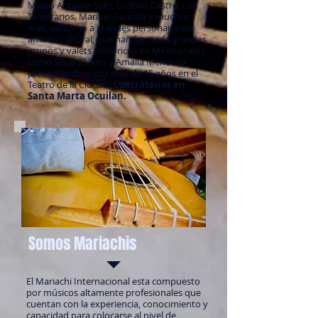
Marco Antonio Solis, Cristian Castro, Los
Temerarios, Maribel Guardia y muchos
más, así como a grandes personajes del
ámbito cultural, que han formado grandes
grupos y valets folklóricos en México tales
como Silvia Solano y Amalia Mendoza
presentandose por más de 15 años en el
Teatro de la Ciudad.
Contrátanos en
Santa Marta Ocuilan.
Somos Mariachis
El Mariachi Internacional esta compuesto
por músicos altamente profesionales que
cuentan con la experiencia, conocimiento y
capacidad para colocarse al nivel de