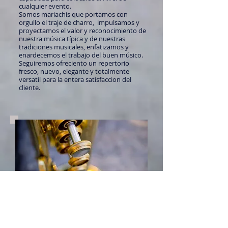
cualquier evento.
Somos mariachis que portamos con
orgullo el traje de charro, impulsamos y
proyectamos el valor y reconocimiento de
nuestra música típica y de nuestras
tradiciones musicales, enfatizamos y
enardecemos el trabajo del buen músico.
Seguiremos ofreciento un repertorio
fresco, nuevo, elegante y totalmente
versatil para la entera satisfaccion del
cliente.
Que Hacemos ?