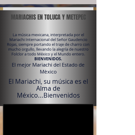
MARIACHIS EN TOLUCA Y METEPEC
La música mexicana, interpretada por el
Mariachi Internacional del Señor Gaudencio
Rojas, siempre portando el traje de charro con
mucho orgullo, llevando la alegría de nuestro
Folclor a todo México y el Mundo entero.
BIENVENIDOS.
El mejor Mariachi del Estado de
Mèxico
El Mariachi, su música es el
Alma de
México...Bienvenidos