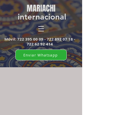
MARIACHI​
internacional
Móvil:
722 395 00 09 - 722 892
07 18 -
722 62 92 414
Enviar Whatsapp