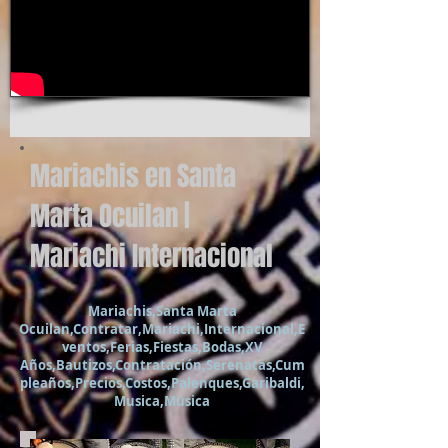
Mariachis en Santa
Marta Ocuilan |
Mariachi Internacional
Mariachis,Santa Marta
Ocuilan,Contratar,Mariachi,Internacional,E
ventos,Ferias,Fiestas,Bodas,XV
Años,Bautizos,Contratación,Serenatas,Cum
pleaños,Precios,Costos,Palenques,Garibaldi,
Musica,Música