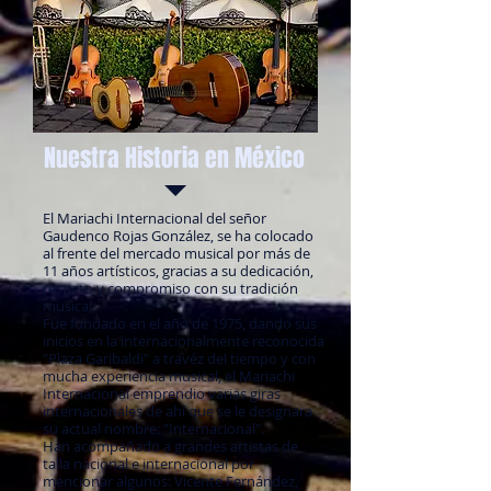
Nuestra Historia en México
El Mariachi Internacional del señor
Gaudenco Rojas González, se ha colocado
al frente del mercado musical por más de
11 años artísticos, gracias a su dedicación,
respeto y compromiso con su tradición
musical.
Fue fundado en el año de 1975, dando sus
inicios en la internacionalmente reconocida
"Plaza Garibaldi" a travéz del tiempo y con
mucha experiencia musical, el Mariachi
Internacional emprendio varias giras
internacionales de ahí que se le designara
su actual nombre: "Internacional".
Han acompañado a grandes artistas de
talla nacional e internacional por
mencionar algunos: Vicente Fernández,