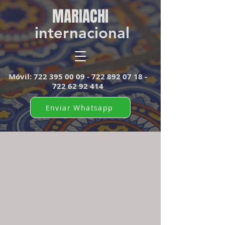
MARIACHI​
internacional
Móvil:
722 395 00 09 - 722 892
07 18 -
722 62 92 414
Enviar Whatsapp