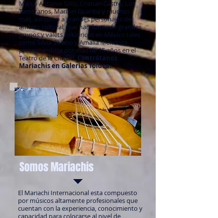
Marco Antonio Solis, Cristian Castro, Los
Temerarios, Maribel Guardia y muchos
más, así como a grandes personajes del
ámbito cultural, que han formado grandes
grupos y valets folklóricos en México tales
como Silvia Solano y Amalia Mendoza
presentandose por más de 15 años en el
Teatro de la Ciudad.
Contrátanos
Mariachis en Galerias Toluca.
Somos Mariachis
El Mariachi Internacional esta compuesto
por músicos altamente profesionales que
cuentan con la experiencia, conocimiento y
capacidad para colocarse al nivel de