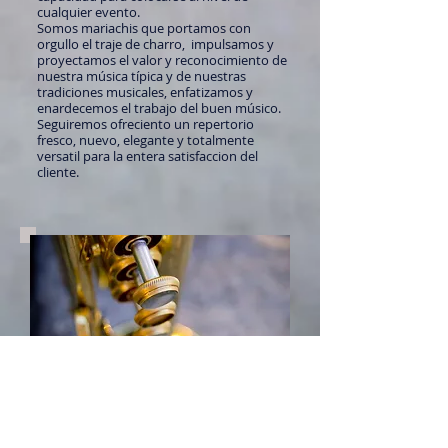
cualquier evento.
Somos mariachis que portamos con
orgullo el traje de charro, impulsamos y
proyectamos el valor y reconocimiento de
nuestra música típica y de nuestras
tradiciones musicales, enfatizamos y
enardecemos el trabajo del buen músico.
Seguiremos ofreciento un repertorio
fresco, nuevo, elegante y totalmente
versatil para la entera satisfaccion del
cliente.
Que Hacemos ?