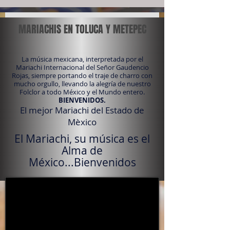
MARIACHIS EN TOLUCA Y METEPEC
La música mexicana, interpretada por el
Mariachi Internacional del Señor Gaudencio
Rojas, siempre portando el traje de charro con
mucho orgullo, llevando la alegría de nuestro
Folclor a todo México y el Mundo entero.
BIENVENIDOS.
El mejor Mariachi del Estado de
Mèxico
El Mariachi, su música es el
Alma de
México...Bienvenidos