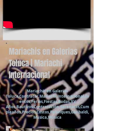
Mariachis en Galerias
Toluca | Mariachi
Internacional
Mariachis en Galerias
Toluca,Contratar,Mariachi,Internacional,Ev
entos,Ferias,Fiestas,Bodas,XV
Años,Bautizos,Contratación,Serenatas,Cum
pleaños,Precios,Costos,Palenques,Garibaldi,
Musica,Música