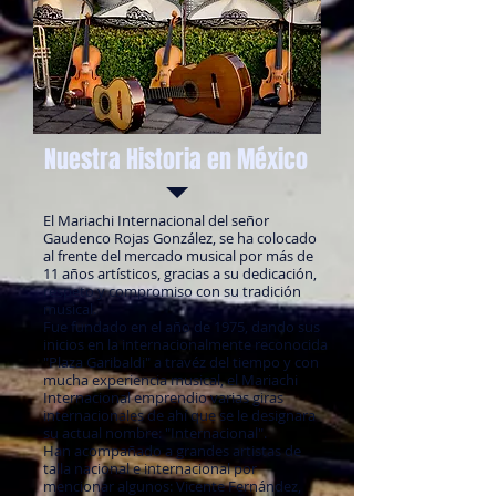
Nuestra Historia en México
El Mariachi Internacional del señor
Gaudenco Rojas González, se ha colocado
al frente del mercado musical por más de
11 años artísticos, gracias a su dedicación,
respeto y compromiso con su tradición
musical.
Fue fundado en el año de 1975, dando sus
inicios en la internacionalmente reconocida
"Plaza Garibaldi" a travéz del tiempo y con
mucha experiencia musical, el Mariachi
Internacional emprendio varias giras
internacionales de ahí que se le designara
su actual nombre: "Internacional".
Han acompañado a grandes artistas de
talla nacional e internacional por
mencionar algunos: Vicente Fernández,