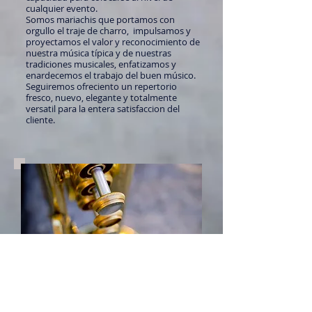
cualquier evento.
Somos mariachis que portamos con
orgullo el traje de charro, impulsamos y
proyectamos el valor y reconocimiento de
nuestra música típica y de nuestras
tradiciones musicales, enfatizamos y
enardecemos el trabajo del buen músico.
Seguiremos ofreciento un repertorio
fresco, nuevo, elegante y totalmente
versatil para la entera satisfaccion del
cliente.
Que Hacemos ?