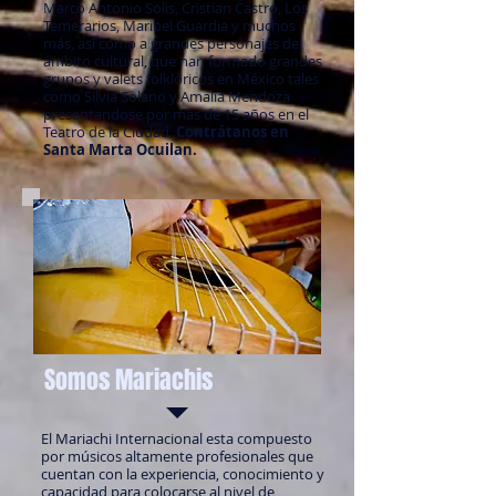
Marco Antonio Solis, Cristian Castro, Los
Temerarios, Maribel Guardia y muchos
más, así como a grandes personajes del
ámbito cultural, que han formado grandes
grupos y valets folklóricos en México tales
como Silvia Solano y Amalia Mendoza
presentandose por más de 15 años en el
Teatro de la Ciudad.
Contrátanos en
Santa Marta Ocuilan.
Somos Mariachis
El Mariachi Internacional esta compuesto
por músicos altamente profesionales que
cuentan con la experiencia, conocimiento y
capacidad para colocarse al nivel de