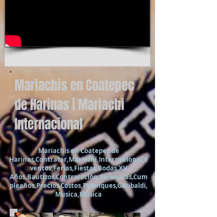
Mariachis en Coatepec
de Harinas | Mariachi
Internacional
Mariachis en Coatepec de
Harinas,Contratar,Mariachi,Internacional,E
ventos,Ferias,Fiestas,Bodas,XV
Años,Bautizos,Contratación,Serenatas,Cum
pleaños,Precios,Costos,Palenques,Garibaldi,
Musica,Música