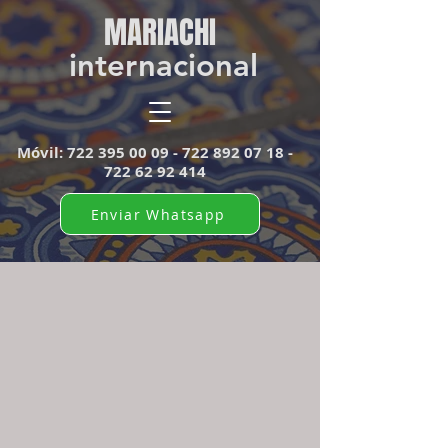
MARIACHI​
internacional
Móvil:
722 395 00 09 - 722 892
07 18 -
722 62 92 414
Enviar Whatsapp