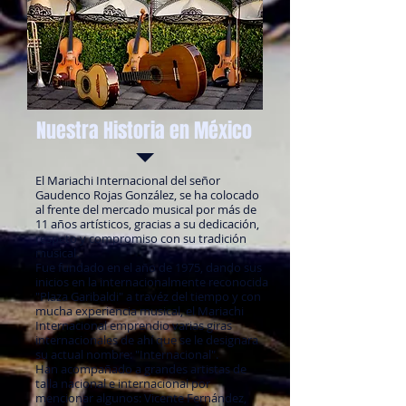
Nuestra Historia en México
El Mariachi Internacional del señor
Gaudenco Rojas González, se ha colocado
al frente del mercado musical por más de
11 años artísticos, gracias a su dedicación,
respeto y compromiso con su tradición
musical.
Fue fundado en el año de 1975, dando sus
inicios en la internacionalmente reconocida
"Plaza Garibaldi" a travéz del tiempo y con
mucha experiencia musical, el Mariachi
Internacional emprendio varias giras
internacionales de ahí que se le designara
su actual nombre: "Internacional".
Han acompañado a grandes artistas de
talla nacional e internacional por
mencionar algunos: Vicente Fernández,