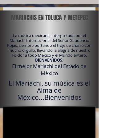
MARIACHIS EN TOLUCA Y METEPEC
La música mexicana, interpretada por el
Mariachi Internacional del Señor Gaudencio
Rojas, siempre portando el traje de charro con
mucho orgullo, llevando la alegría de nuestro
Folclor a todo México y el Mundo entero.
BIENVENIDOS.
El mejor Mariachi del Estado de
Mèxico
El Mariachi, su música es el
Alma de
México...Bienvenidos